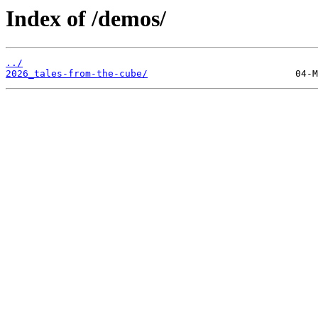
Index of /demos/
../
2026_tales-from-the-cube/